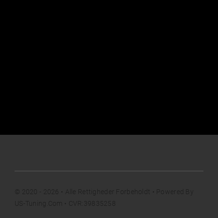
© 2020 - 2026 • Alle Rettigheder Forbeholdt • Powered By
US-Tuning.com • CVR:39835258