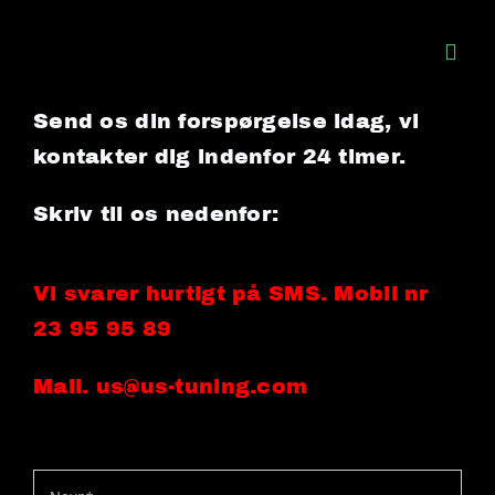
Skip
to
Togg
content
Navi
Send os din forspørgelse idag, vi
Home
kontakter dig indenfor 24 timer.
Skriv til os nedenfor:
BILER TIL
Om os
Vi svarer hurtigt på SMS. Mobil nr
23 95 95 89
Services
Mail. us@us-tuning.com
Galleri