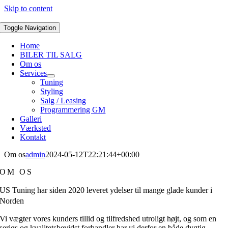
Skip to content
Toggle Navigation
Home
BILER TIL SALG
Om os
Services
Tuning
Styling
Salg / Leasing
Programmering GM
Galleri
Værksted
Kontakt
Om os
admin
2024-05-12T22:21:44+00:00
OM OS
US Tuning har siden 2020 leveret ydelser til mange glade kunder i
Norden
Vi vægter vores kunders tillid og tilfredshed utroligt højt, og som en
seriøs og kvalitetsbevidst forhandler har vi derfor en både dygtig,